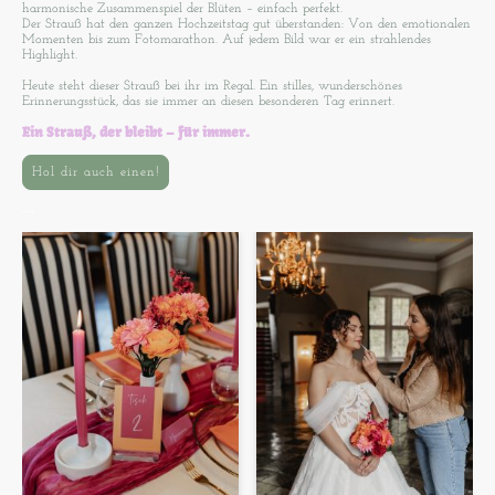
harmonische Zusammenspiel der Blüten – einfach perfekt.
Der Strauß hat den ganzen Hochzeitstag gut überstanden: Von den emotionalen
Momenten bis zum Fotomarathon. Auf jedem Bild war er ein strahlendes
Highlight.
Heute steht dieser Strauß bei ihr im Regal. Ein stilles, wunderschönes
Erinnerungsstück, das sie immer an diesen besonderen Tag erinnert.
Ein Strauß, der bleibt – für immer.
Hol dir auch einen!
---